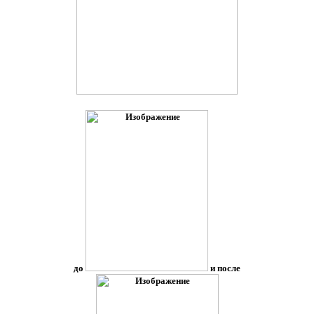
до
и после