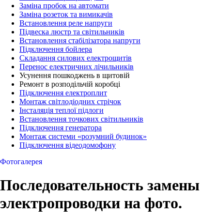
Заміна пробок на автомати
Заміна розеток та вимикачів
Встановлення реле напруги
Підвеска люстр та світильників
Встановлення стабілізатора напруги
Підключення бойлера
Складання силових електрощитів
Перенос електричних лічильників
Усунення пошкоджень в щитовій
Ремонт в розподільчій коробці
Підключення електроплит
Монтаж світлодіодних стрічок
Інсталяція теплої підлоги
Встановлення точкових світильників
Підключення генератора
Монтаж системи «розумний будинок»
Підключення відеодомофону
Фотогалерея
Последовательность замены
электропроводки на фото.