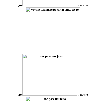
до
и после
до
и после