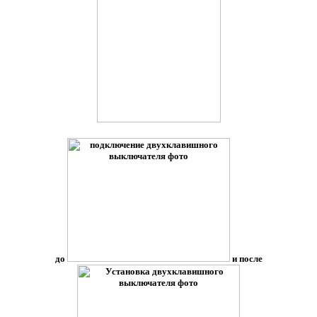
до
и после