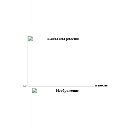
до
и после