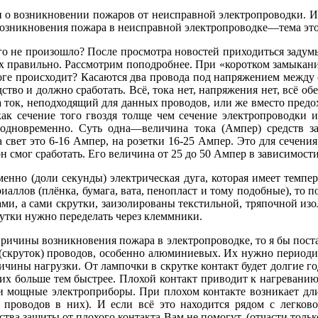
о возникновении пожаров от неисправной электропроводки. Ин
возникновения пожара в неисправной электропроводке
—тема это
го не произошло? После просмотра новостей приходиться задум
аях правильно. Рассмотрим поподробнее. При «коротком замыкани
оге происходит? Касаются два провода под напряжением между с
едство и должно сработать. Всё, тока нет, напряжения нет, всё о
а ток, неподходящий для данных проводов, или же вместо пред
как сечение того гвоздя толще чем сечение электропроводки 
одновременно. Суть одна—величина тока (Ампер) средств з
свет это 6-16 Ампер, на розетки 16-25 Ампер. Это для сечения
он смог сработать. Его величина от 25 до 50 Ампер в зависимост
енно (доли секунды) электрическая дуга, которая имеет темпер
аллов (плёнка, бумага, вата, пенопласт и тому подобные), то п
ми, а сами скрутки, заизолированы текстильной, тряпочной изол
тки нужно переделать через клеммники.
ричины возникновения пожара в электропроводке
, то я бы пос
(скруток) проводов
, особенно алюминиевых. Их нужно периодич
личины нагрузки. От лампочки в скрутке контакт будет долгие г
 их больше тем быстрее. Плохой контакт приводит к нагреванию
е и мощные электроприборы.
При плохом контакте возникает дл
я проводов в них). И если всё это находится рядом с легко
ства защиты от плохого контакта Вам не помогут, (отчасти толь