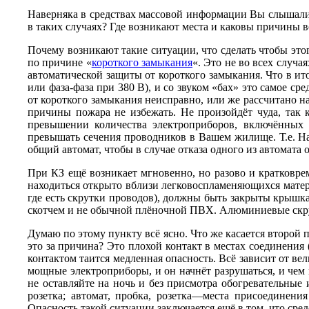
Наверняка в средствах массовой информации Вы слышали 
в таких случаях?
Где возникают места и каковы причины 
Почему возникают такие ситуации, что сделать чтобы это
по причине «
короткого замыкания
«. Это не во всех случ
автоматической защиты от короткого замыкания. Что в ит
или фаза-фаза при 380 В), и со звуком «бах» это самое ср
от короткого замыкания неисправно, или же рассчитано н
причины пожара не избежать. Не произойдёт чуда, так 
превышении количества электроприборов, включённых 
превышать сечения проводников в Вашем жилище. Т.е. На 
общий автомат, чтобы в случае отказа одного из автомата 
При КЗ ещё возникает мгновенно, но разово и кратковрем
находиться открыто вблизи легковоспламеняющихся матери
где есть скрутки проводов), должны быть закрыты крышка
скотчем и не обычной плёночной ПВХ. Алюминиевые скру
Думаю по этому пункту всё ясно. Что же касается второй
п
это за причина? Это
плохой контакт в местах соединения 
контактом таится медленная опасность. Всё зависит от ве
мощные электроприборы, и он начнёт разрушаться, и чем
не оставляйте на ночь и без присмотра обогревательны
розетка; автомат, пробка, розетка—места присоединени
Опасность такой ситуации заключается ещё в том, что сред