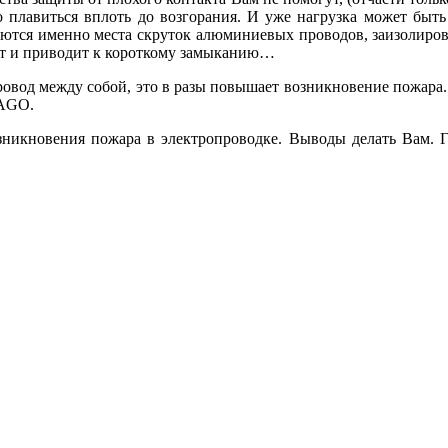
но плавиться вплоть до возгорания. И уже нагрузка может бы
няются именно места скруток алюминиевых проводов, заизолиро
кт и приводит к короткому замыканию…
ровод между собой, это в разы повышает возникновение пожа
WAGO.
зникновения пожара в электропроводке
. Выводы делать Вам. Г