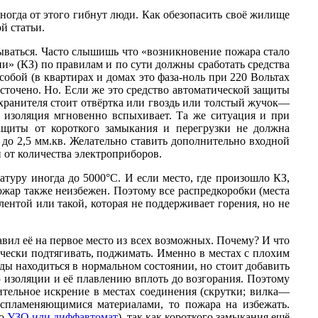
огда от этого гибнут люди. Как обезопасить своё жилище
й статьи.
ываться. Часто слышишь что «
возникновение пожара стало
и» (КЗ) по правилам и по сути должны сработать средства
обой (в квартирах и домах это фаза-ноль при 220 Вольтах
бесточено. Но. Если же это средство автоматической защиты
охранителя стоит отвёртка или гвоздь или толстый жучок—
и изоляция мгновенно вспыхивает. Та же ситуация и при
ащиты от короткого замыкания и перегрузки не должна
 до 2,5 мм.кв. Желательно ставить дополнительно входной
и от количества электроприборов.
атуру иногда до 5000°С. И если место, где произошло КЗ,
ожар также неизбежен.
Поэтому все распредкоробки (места
ентой или такой, которая не поддерживает горения, но не
тавил её на первое место из всех возможных. Почему? И что
ески подтягивать, поджимать. Именно в местах с плохим
оды находиться в нормальном состоянии, но стоит добавить
 изоляции и её плавлению вплоть до возгорания. Поэтому
ительное искрение в местах соединения (скрутки; вилка—
воспламеняющимися материалами, то пожара на избежать.
ко
УЗО или диффавтомат
), так как короткого замыкания ещё