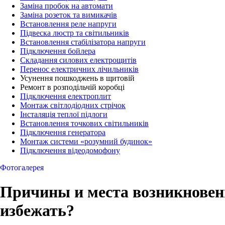
Заміна пробок на автомати
Заміна розеток та вимикачів
Встановлення реле напруги
Підвеска люстр та світильників
Встановлення стабілізатора напруги
Підключення бойлера
Складання силових електрощитів
Перенос електричних лічильників
Усунення пошкоджень в щитовій
Ремонт в розподільчій коробці
Підключення електроплит
Монтаж світлодіодних стрічок
Інсталяція теплої підлоги
Встановлення точкових світильників
Підключення генератора
Монтаж системи «розумний будинок»
Підключення відеодомофону
Фотогалерея
Причины и места возникновени
избежать?