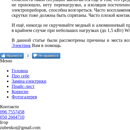
не произошло, нету перенагрузки, а изоляция постепен
электроприборов, способна возгореться. Часто воспламе
скрутки тоже должны быть спрятаны. Часто плохой конта
И ещё, никогда не скручивайте медный и алюминиевый п
в крайнем случае при небольших нагрузках (до 1,5 кВт) 
В данной статье были рассмотрены
причины и места во
Электрик
Вам в помощь.
Нравится
2
Не нравится
Меню
Головна
Про себе
Заміна електрики
Прайс-лист
Корисне
Фотогалерея
Контакти
096 7557458
050 2604710
Ігор
zubenkoi@gmail.com