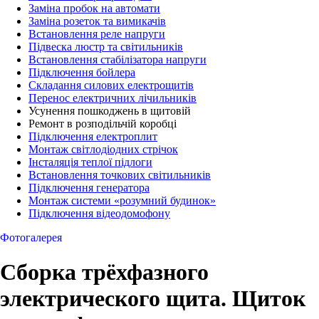
Заміна пробок на автомати
Заміна розеток та вимикачів
Встановлення реле напруги
Підвеска люстр та світильників
Встановлення стабілізатора напруги
Підключення бойлера
Складання силових електрощитів
Перенос електричних лічильників
Усунення пошкоджень в щитовій
Ремонт в розподільчій коробці
Підключення електроплит
Монтаж світлодіодних стрічок
Інсталяція теплої підлоги
Встановлення точкових світильників
Підключення генератора
Монтаж системи «розумний будинок»
Підключення відеодомофону
Фотогалерея
Сборка трёхфазного
электрического щита. Щиток